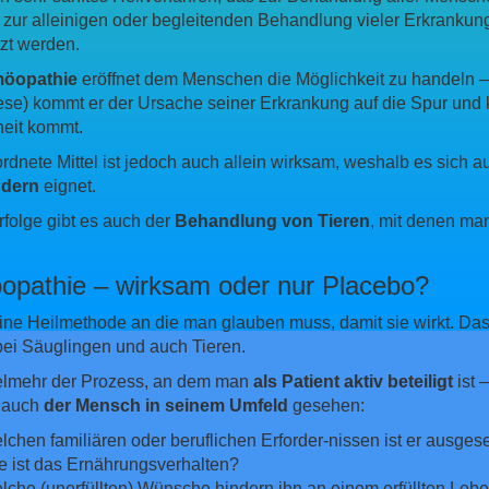
 zur alleinigen oder begleitenden Behandlung vieler Erkrankun
zt werden.
öopathie
eröffnet dem Menschen die Möglichkeit zu handeln 
e) kommt er der Ursache seiner Erkrankung auf die Spur und ka
eit kommt.
rdnete Mittel ist jedoch auch allein wirksam, weshalb es sich
ndern
eignet.
folge gibt es auch der
Behandlung von Tieren
, mit denen ma
pathie – wirksam oder nur Placebo?
eine Heilmethode an die man glauben muss, damit sie wirkt. Da
bei Säuglingen und auch Tieren.
ielmehr der Prozess, an dem man
als Patient aktiv beteiligt
ist 
 auch
der Mensch in seinem Umfeld
gesehen:
lchen familiären oder beruflichen Erforder-nissen ist er ausgese
e ist das Ernährungsverhalten?
lche (unerfüllten) Wünsche hindern ihn an einem erfüllten Leb