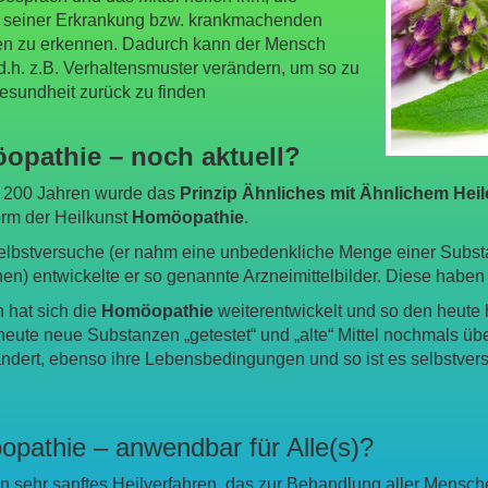
 seiner Erkrankung bzw. krankmachenden
ren zu erkennen. Dadurch kann der Mensch
d.h. z.B. Verhaltensmuster verändern, um so zu
esundheit zurück zu finden
opathie – noch aktuell?
d 200 Jahren wurde das
Prinzip Ähnliches mit Ähnlichem Hei
rm der Heilkunst
Homöopathie
.
lbstversuche (er nahm eine unbedenkliche Menge einer Substan
en) entwickelte er so genannte Arzneimittelbilder. Diese haben b
 hat sich die
Homöopathie
weiterentwickelt und so den heute
eute neue Substanzen „getestet“ und „alte“ Mittel nochmals üb
ändert, ebenso ihre Lebensbedingungen und so ist es selbstver
pathie – anwendbar für Alle(s)?
ein sehr sanftes Heilverfahren, das zur Behandlung aller Mensc