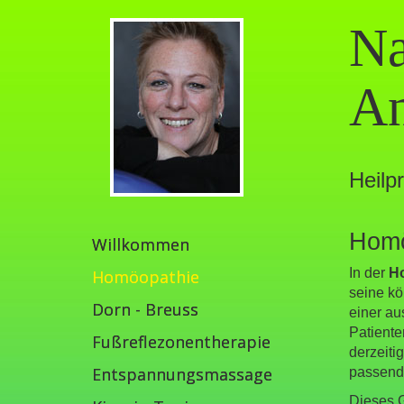
Na
An
Heilpr
Hom
Willkommen
In der
H
Homöopathie
seine kö
Dorn - Breuss
einer a
Patiente
Fußreflezonentherapie
derzeiti
Entspannungsmassage
passende
Dieses G