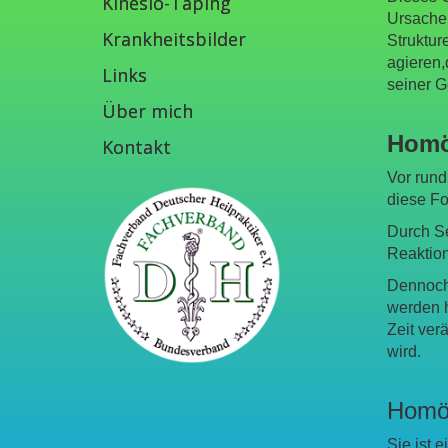
Kinesio-Taping
Ursache
Krankheitsbilder
Struktu
agieren,
Links
seiner G
Über mich
Homö
Kontakt
Vor run
diese Fo
Durch Se
Reaktion
Dennoch
werden h
Zeit ver
wird.
Homöo
Sie ist 