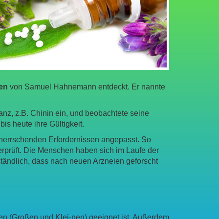
len
von Samuel Hahnemann entdeckt. Er nannte
z, z.B. Chinin ein, und beobachtete seine
is heute ihre Gültigkeit.
 herrschenden Erfordernissen angepasst. So
erprüft. Die Menschen haben sich im Laufe der
ständlich, dass nach neuen Arzneien geforscht
hen (Großen und Klei-nen) geeignet ist. Außerdem