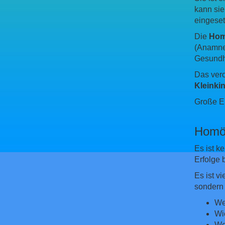
kann sie
eingeset
Die
Hom
(Anamnes
Gesundh
Das vero
Kleinki
Große Er
Homöo
Es ist k
Erfolge 
Es ist v
sondern
We
Wi
We